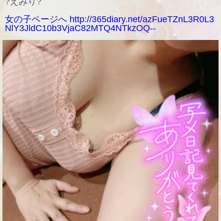
?えみり?
女の子ページへ http://365diary.net/azFueTZnL3R0L3
NlY3JldC10b3VjaC82MTQ4NTkzOQ--