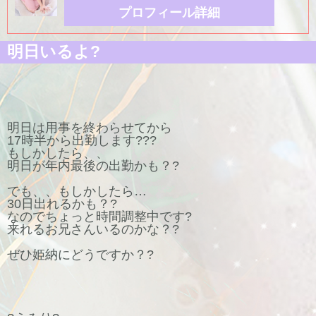
プロフィール詳細
明日いるよ?
明日は用事を終わらせてから
17時半から出勤します???
もしかしたら、、
明日が年内最後の出勤かも？?
でも、、もしかしたら…
30日出れるかも？?
なのでちょっと時間調整中です?
来れるお兄さんいるのかな？?
ぜひ姫納にどうですか？?