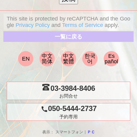
This site is protected by reCAPTCHA and the Goo
gle
Privacy Policy
and
Terms of Service
apply.
一覧に戻る
中文
中文
한국
Es
EN
简体
繁體
어
pañol
03-3984-8406
お問合せ
050-5444-2737
call
予約専用
表示： スマートフォン｜
ＰＣ