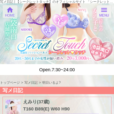
写メ日記 | 【シークレットタッチ】のオフィシャルサイト 「シークレットタッチ」
home
menu
HOME
MENU
Open.7:30~24:00
トップページ
写メ日記
明日いるよ?
写メ日記
えみり(37歳)
T160 B89(E) W60 H90