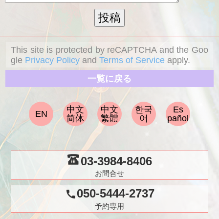
This site is protected by reCAPTCHA and the Goo
gle
Privacy Policy
and
Terms of Service
apply.
一覧に戻る
中文
中文
한국
Es
EN
简体
繁體
어
pañol
03-3984-8406
お問合せ
050-5444-2737
call
予約専用