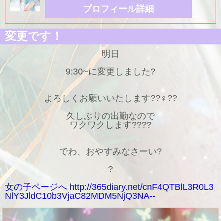
プロフィール詳細
変更です！
明日
9:30~に変更しました?
よろしくお願いいたします??♀??
久しぶりの出勤なので
ワクワクします????
でわ、おやすみなさーい?
?
女の子ページへ http://365diary.net/cnF4QTBlL3R0L3
NlY3JldC10b3VjaC82MDM5NjQ3NA--