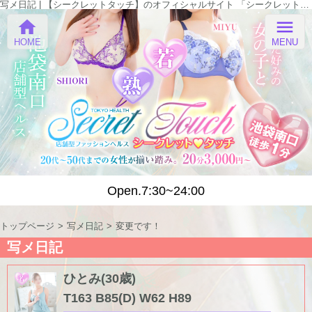
写メ日記 | 【シークレットタッチ】のオフィシャルサイト 「シークレットタッチ」
home
menu
HOME
MENU
Open.7:30~24:00
トップページ
写メ日記
変更です！
写メ日記
ひとみ(30歳)
T163 B85(D) W62 H89