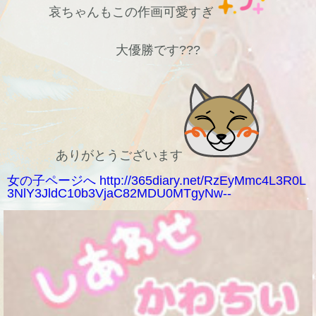
哀ちゃんもこの作画可愛すぎ
大優勝です???
ありがとうございます
女の子ページへ http://365diary.net/RzEyMmc4L3R0L
3NlY3JldC10b3VjaC82MDU0MTgyNw--