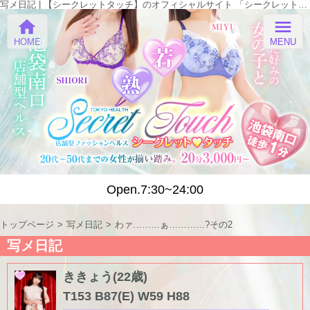
写メ日記 | 【シークレットタッチ】のオフィシャルサイト 「シークレットタッチ」
home
menu
HOME
MENU
Open.7:30~24:00
トップページ
写メ日記
わァ………ぁ…………?その2
写メ日記
ききょう(22歳)
T153 B87(E) W59 H88