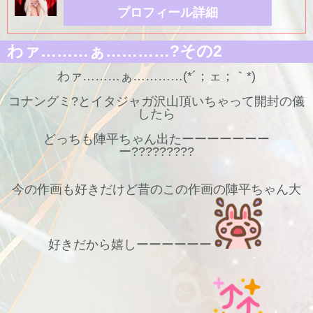
プロフィール詳細
わァ………ぁ…………?その2
わァ………ぁ…………(*´；ェ；｀*)
コナングミ?とイタジャガ沢山頂いちゃって開封の儀
したら
どっちも陣平ちゃん出たーーーーーーー
ー?????????
今の作画も好きだけど昔のこの作画の陣平ちゃん大
好きだから嬉しーーーーーー