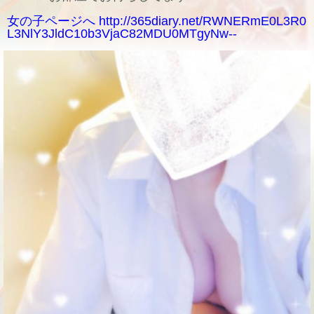
女の子ページへ http://365diary.net/RWNERmE0L3R0
L3NlY3JldC10b3VjaC82MDU0MTgyNw--