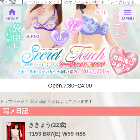
写メ日記 | 【シークレットタッチ】のオフィシャルサイト 「シークレットタッチ」
home
menu
HOME
MENU
Open.7:30~24:00
トップページ
写メ日記
おはようございます！
写メ日記
ききょう(22歳)
T153 B87(E) W59 H88