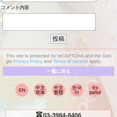
コメント内容
This site is protected by reCAPTCHA and the Goo
gle
Privacy Policy
and
Terms of Service
apply.
一覧に戻る
中文
中文
한국
Es
EN
简体
繁體
어
pañol
03-3984-8406