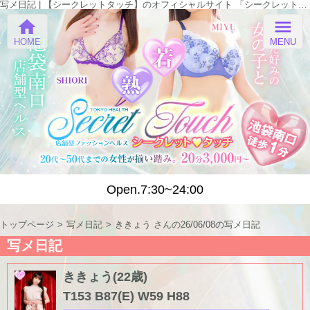
写メ日記 | 【シークレットタッチ】のオフィシャルサイト 「シークレットタッチ」
home
menu
HOME
MENU
Open.7:30~24:00
トップページ
写メ日記
ききょう さんの26/06/08の写メ日記
写メ日記
ききょう(22歳)
T153 B87(E) W59 H88