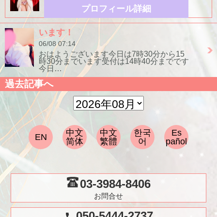
プロフィール詳細
います！
06/08 07:14
おはようございます今日は7時30分から15
時30分までいます受付は14時40分までです
今日…
過去記事へ
中文
中文
한국
Es
EN
简体
繁體
어
pañol
03-3984-8406
お問合せ
050-5444-2737
call