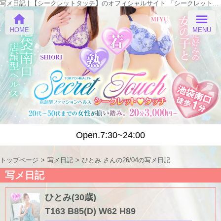
写メ日記 | 【シークレットタッチ】のオフィシャルサイト 「シークレットタッチ」
home
menu
HOME
MENU
Open.7:30~24:00
トップページ
写メ日記
ひとみ さんの26/04の写メ日記
写メ日記
ひとみ(30歳)
T163 B85(D) W62 H89