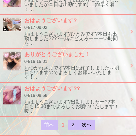
いましたが本日は出勤ですm(_ _)m早く着
く…
おはようございます?
04/17 09:02
おはようございます?ひとみです?本日も出
勤しました????一緒にどえろーーーい時間
を…
ありがとうございました！
04/16 15:31
おつかれさまです?本日は終了しました～明
日もいますのでよろしくお願いいたしま
す！…
おはようございます??
04/16 08:58
おはようございます?出勤しましたー??本
日も15:30までよろしくお願いいたします！
暖…
前へ
1
2
次へ