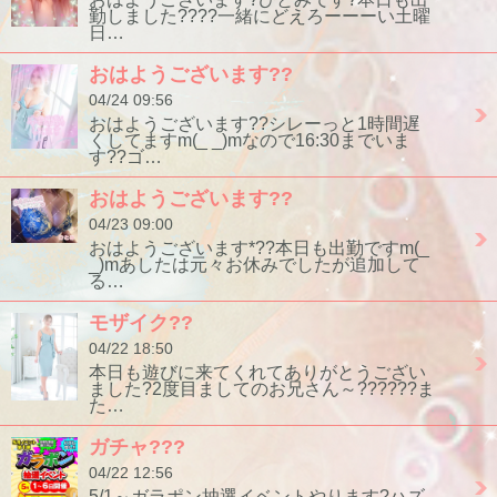
勤しました????一緒にどえろーーーい土曜
日…
おはようございます??
04/24 09:56
おはようございます??シレーっと1時間遅
くしてますm(_ _)mなので16:30までいま
す??ゴ…
おはようございます??
04/23 09:00
おはようございます*??本日も出勤ですm(_
_)mあしたは元々お休みでしたが追加して
る…
モザイク??
04/22 18:50
本日も遊びに来てくれてありがとうござい
ました?2度目ましてのお兄さん～??????ま
た…
ガチャ???
04/22 12:56
5/1～ガラポン抽選イベントやります?ハズ