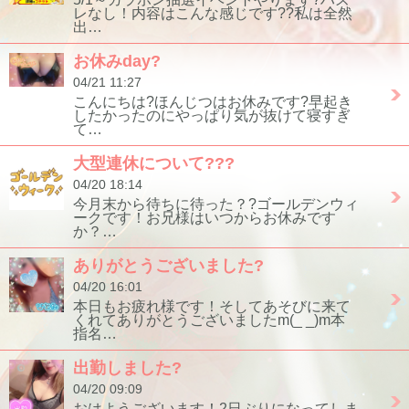
レなし！内容はこんな感じです??私は全然
出…
お休みday?
04/21 11:27
こんにちは?ほんじつはお休みです?早起き
したかったのにやっぱり気が抜けて寝すぎ
て…
大型連休について???
04/20 18:14
今月末から待ちに待った？?ゴールデンウィ
ークです！お兄様はいつからお休みです
か？…
ありがとうございました?
04/20 16:01
本日もお疲れ様です！そしてあそびに来て
くれてありがとうございましたm(_ _)m本
指名…
出勤しました?
04/20 09:09
おはようございます！2日ぶりになってしま