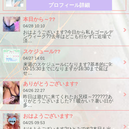
プロフィール詳細
本日から～??
04/28 10:10
おはようございます?今日から私もゴールデ
ンウィーク??去年はどこも行かずに近場で
済…
スケジュール??
04/27 14:01
来週のスケジュールになります?基本的に9:
00-15:30までになりますが16:30まで延ば
せ…
ありがとうございます?
04/26 22:27
昨日は遊びに来てくれたお兄様～??????あ
りがとうございました?！暖かい？暑い日が
多…
おはようございます?
04/25 09:53
おはようございます?ひとみです?本日も出