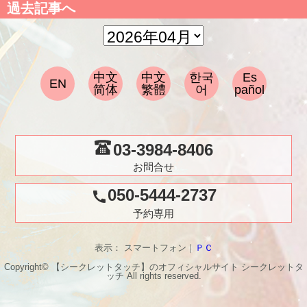
過去記事へ
中文
中文
한국
Es
EN
简体
繁體
어
pañol
03-3984-8406
お問合せ
050-5444-2737
call
予約専用
表示： スマートフォン｜
ＰＣ
Copyright© 【シークレットタッチ】のオフィシャルサイト
シークレットタ
ッチ
All rights reserved.