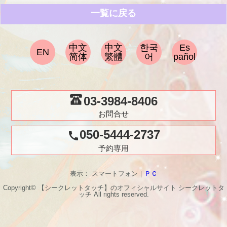
一覧に戻る
中文
中文
한국
Es
EN
简体
繁體
어
pañol
03-3984-8406
お問合せ
050-5444-2737
call
予約専用
表示： スマートフォン｜
ＰＣ
Copyright© 【シークレットタッチ】のオフィシャルサイト
シークレットタ
ッチ
All rights reserved.