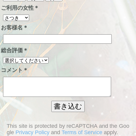
ご利用の女性
＊
お客様名
＊
総合評価
＊
コメント
＊
This site is protected by reCAPTCHA and the Goo
gle
Privacy Policy
and
Terms of Service
apply.