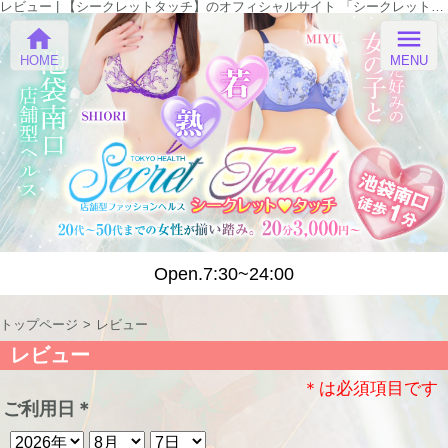
レビュー | 【シークレットタッチ】のオフィシャルサイト 「シークレットタッチ」
home
menu
HOME
MENU
Open.7:30~24:00
トップページ
レビュー
レビュー
＊は必須項目です
ご利用日
＊